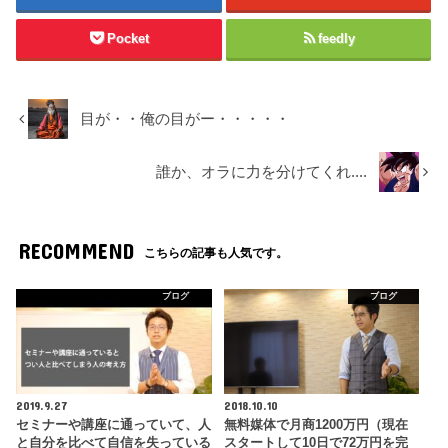
Pocket
feedly
目が・・俺の目がー・・・・・
誰か、オラに力を分けてくれ....
RECOMMEND
こちらの記事も人気です。
ブログ
ブログ
2019.9.27
2018.10.10
セミナーや講座に通っていて、人
無料媒体で月商1200万円（現在
と自分を比べて自信を失っている
スタートして10日で72万円を完