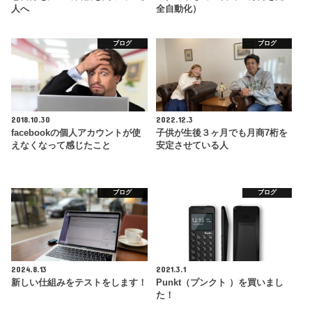
人へ
全自動化）
ブログ
ブログ
2018.10.30
2022.12.3
facebookの個人アカウントが使
子供が生後３ヶ月でも月商7桁を
えなくなって感じたこと
安定させている人
ブログ
ブログ
2024.8.13
2021.3.1
新しい仕組みをテストをします！
Punkt（プンクト ）を買いまし
た！