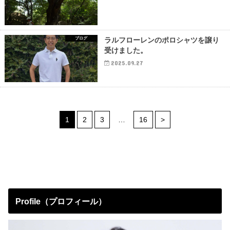
ブログ
ラルフローレンのポロシャツを譲り
受けました。
2025.09.27
1
2
3
…
16
>
Profile（プロフィール）