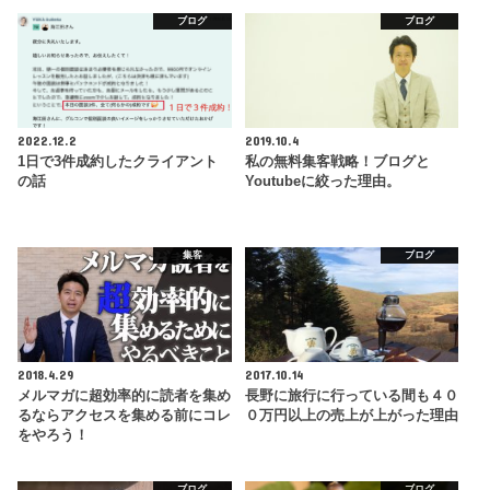
ブログ
ブログ
2022.12.2
2019.10.4
1日で3件成約したクライアント
私の無料集客戦略！ブログと
の話
Youtubeに絞った理由。
集客
ブログ
2018.4.29
2017.10.14
メルマガに超効率的に読者を集め
長野に旅行に行っている間も４０
るならアクセスを集める前にコレ
０万円以上の売上が上がった理由
をやろう！
ブログ
ブログ