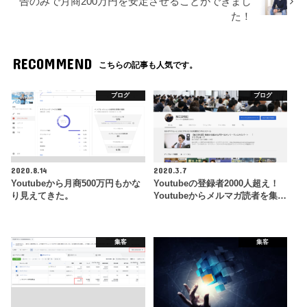
告のみで月商200万円を安定させることができまし
た！
RECOMMEND
こちらの記事も人気です。
ブログ
ブログ
2020.8.14
2020.3.7
Youtubeから月商500万円もかな
Youtubeの登録者2000人超え！
り見えてきた。
Youtubeからメルマガ読者を集…
集客
集客