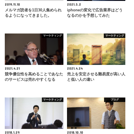
2019.11.10
2021.5.2
メルマガ読者を1日30人集められ
iphoneの変化で広告業界はどう
るようになってきました。
なるのかを予想してみた
マーケティング
マーケティング
2021.4.21
2021.4.24
競争優位性を高めることであなた
売上を安定させる難易度が高い人
のサービスは売れやすくなる
と低い人の違い
マーケティング
ブログ
2018.1.29
2018.10.10