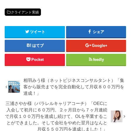
クライアント実績
ツイート
シェア
はてブ
Google+
Pocket
feedly
相羽みう様（ネットビジネスコンサルタント）「集
客から販売までを完全自動化して月収８００万円を
達成！」
三浦さやか様（パラレルキャリアコーチ）「OECに
入会して初月に６０万円、２ヶ月目から７ヶ月連続
で月収１００万円を達成し続けて、OLを卒業するこ
とができました。そして会社をやめた翌月はなんと
月収５５０万円を達成しました！」