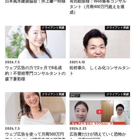
日本風水建築協会：井上馨一郎様
有田絵梨様：Web集客コンサル
タント（月商400万円超えを達
成）
クライアント実績
クライアント実績
2026.7.5
2021.4.12
ウェブ広告の力で2ヶ月で8名成
松村泰久 しくみ化コンサルタン
約！不登校専門コンサルタントの
ト
森下蒼彩様
クライアント実績
クライアント実績
2026.7.5
2026.2.23
ウェブ広告を使って月商500万円
広告費だけが消えていく恐怖か