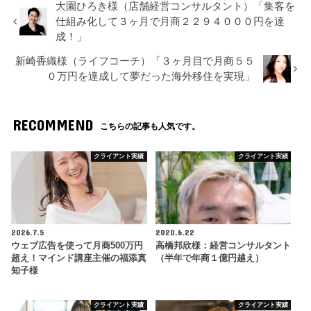
大園ひろき様（店舗経営コンサルタント）「集客を
仕組み化して３ヶ月で月商２２９４０００円を達
成！」
新崎香織様（ライフコーチ）「３ヶ月目で月商５５
０万円を達成して夢だった海外移住を実現」
RECOMMEND
こちらの記事も人気です。
クライアント実績
クライアント実績
2026.7.5
2020.6.22
ウェブ広告を使って月商500万円
高橋邦欣様：経営コンサルタント
超え！マインド講座主催の福添真
（半年で年商１億円越え）
知子様
クライアント実績
クライアント実績