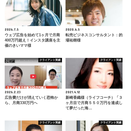
2026.7.5
2020.6.5
ウェブ広告を始めて1ヶ月で月商
転売ビジネスコンサルタント：的
400万円超え！インスタ講座を主
場祐樹様
催のきいママ様
クライアント実績
クライアント実績
2026.2.23
2021.4.12
広告費だけが消えていく恐怖か
新崎香織様（ライフコーチ）「３
ら、月商330万円へ
ヶ月目で月商５５０万円を達成し
て夢だった海…
クライアント実績
クライアント実績