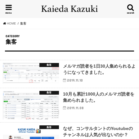
menu
search
HOME
集客
CATEGORY
集客
集客
メルマガ読者を1日30人集められるよ
うになってきました。
2019.11.10
集客
10月も累計1000人のメルマガ読者を
集められました。
2019.11.08
集客
なぜ、コンサルタントのYoutubeの
チャンネルは人気が出ないのか？