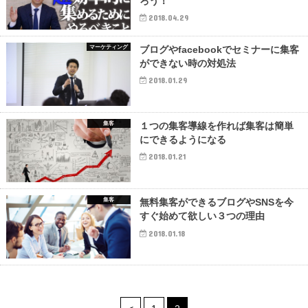
ろう！
2018.04.29
マーケティング
ブログやfacebookでセミナーに集客
ができない時の対処法
2018.01.29
集客
１つの集客導線を作れば集客は簡単
にできるようになる
2018.01.21
集客
無料集客ができるブログやSNSを今
すぐ始めて欲しい３つの理由
2018.01.18