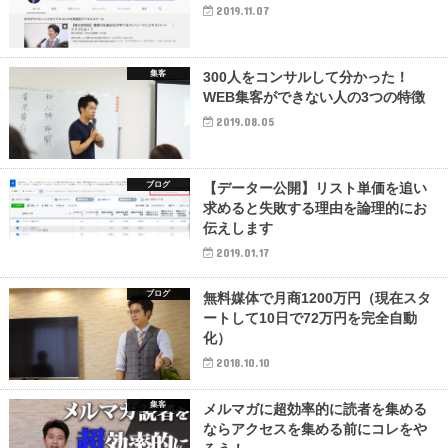
2019.11.07
集客
300人をコンサルして分かった！
WEB集客ができない人の3つの特徴
2019.08.05
ブログ
【データー公開】リスト単価を追い
求めると失敗する理由を論理的にお
伝えします
2019.01.17
ブログ
無料媒体で月商1200万円（現在スタ
ートして10日で72万円を完全自動
化）
2018.10.10
集客
メルマガに超効率的に読者を集める
ならアクセスを集める前にコレをや