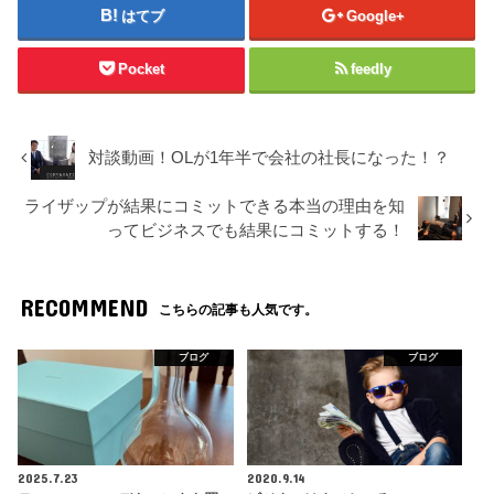
はてブ
Google+
Pocket
feedly
対談動画！OLが1年半で会社の社長になった！？
ライザップが結果にコミットできる本当の理由を知
ってビジネスでも結果にコミットする！
RECOMMEND
こちらの記事も人気です。
ブログ
ブログ
2025.7.23
2020.9.14