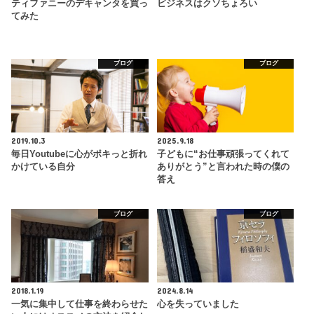
ティファニーのデキャンタを買っ
ビジネスはクソちょろい
てみた
ブログ
ブログ
2019.10.3
2025.9.18
毎日Youtubeに心がポキっと折れ
子どもに“お仕事頑張ってくれて
かけている自分
ありがとう”と言われた時の僕の
答え
ブログ
ブログ
2018.1.19
2024.8.14
一気に集中して仕事を終わらせた
心を失っていました