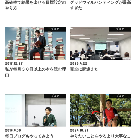
高確率で結果を出せる目標設定の
グッドウィルハンティングが最高
やり方
すぎた
ブログ
ブログ
2017.12.27
2026.4.22
私が毎月３０冊以上の本を読む理
完全に間違えた
由
ブログ
ブログ
2019.9.30
2024.10.21
毎日ブログもやってみよう
やりたいことをやるより大事なこ