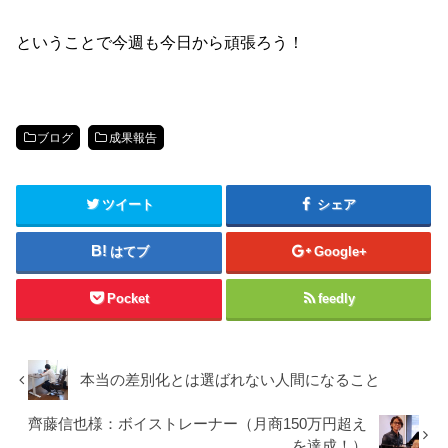
ということで今週も今日から頑張ろう！
ブログ
成果報告
ツイート
シェア
はてブ
Google+
Pocket
feedly
本当の差別化とは選ばれない人間になること
齊藤信也様：ボイストレーナー（月商150万円超え
を達成！）